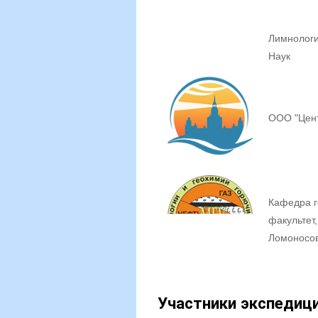
Лимнологи
Наук
ООО "Цент
Кафедра г
факультет
Ломоносо
Участники экспедици