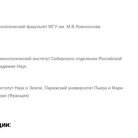
еологический факультет МГУ им. М.В.Ломоносова
имнологический институт Сибирского отделения Российской
кадемии Наук
нститут Наук о Земле, Парижский университет Пьера и Мари
юри (Франция)
ии: