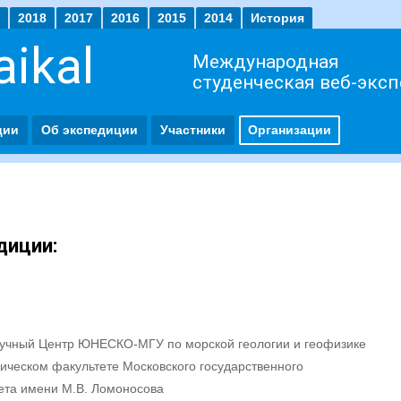
2018
2017
2016
2015
2014
История
ikal
Международная
студенческая веб-экс
ции
Об экспедиции
Участники
Организации
диции:
учный Центр ЮНЕСКО-МГУ по морской геологии и геофизике
гическом факультете Московского государственного
ета имени М.В. Ломоносова