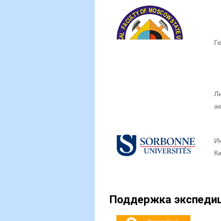
Г
Л
а
И
К
Поддержка экспедиц